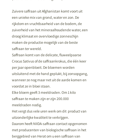
Zuivere saffraan uit Afghanistan komt voort uit
een unieke mix van grond, water en zon. De
rijkdom en vruchtbaarheid van de bodem, de
zuiverheid van het mineraalhoudende water, een
droog klimaat en overvloedige zonneschijn
maken de productie mogelijk van de beste
saffraan ter wereld.
Saffraan komt van de delicate, fluweelpaarse
Crocus Sativus of de saffraankrokus, die één keer
per jaar openbloeit. De bloemen worden
uitsluitend met de hand geplukt, bij zonsopgang,
wanneer ze nog maar net uit de aarde komen en
voordat ze in bloei staan.
Elke bloem geeft 3 meeldraden. Om 1 kilo
saffraan te maken zijn er zijn 200.000
meeldraden nodig.
Het vergt dus vele uren werk om dit product van
uitzonderlijke kwaliteit te verkrijgen.
Daarom heeft
NIIDA-saffraan
contact opgenomen
met producenten van biologische saffraan in het
berggebied van Herat om u een saffraan van