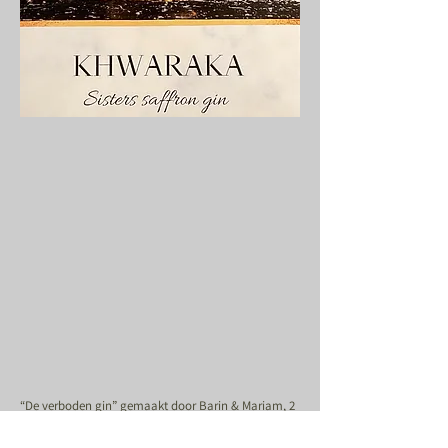
“De verboden gin” gemaakt door Barin & Mariam, 2
zussen die op jonge leeftijd noodgedwongen hun
thuisland Afghanistan ontvluchtten.