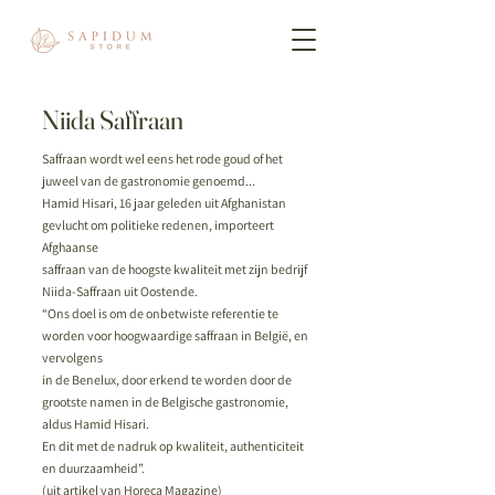
Niida Saffraan
Saffraan wordt wel eens het rode goud of het
juweel van de gastronomie genoemd...
Hamid Hisari, 16 jaar geleden uit Afghanistan
gevlucht om politieke redenen, importeert
Afghaanse
saffraan van de hoogste kwaliteit met zijn bedrijf
Niida-Saffraan uit Oostende.
“Ons doel is om de onbetwiste referentie te
worden voor hoogwaardige saffraan in België, en
vervolgens
in de Benelux, door erkend te worden door de
grootste namen in de Belgische gastronomie,
aldus Hamid Hisari.
En dit met de nadruk op kwaliteit, authenticiteit
en duurzaamheid”.
(uit artikel van Horeca Magazine)