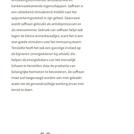
kankervoorkomende eigenschappen. Saffraan is
een uitstekend stimulerend middel voor het
spijsverteringsstelsel in zijn geheel. Daarnaast
wordt saffraan gebruikt als antidepressivum en
als stressremmer. Gebruik van saffraan helpt ook
tegen de kleine winterkwaaltjes, want het is een
zeer goede stimulans voor het immuunsysteem.
Tenslotte heeft het ook een gunstige invloed op
de bijnieren (energieklieren bij uitstek) die
helpen de energiebalans van het menselijk
lichaam te herstellen door de productie van
belangrijke hormonen te bevorderen. De saffraan
moet wel toegevoegd worden aan niet-gekookt
water om de geneeskrachtige werking ervan niet
teniet te doen.