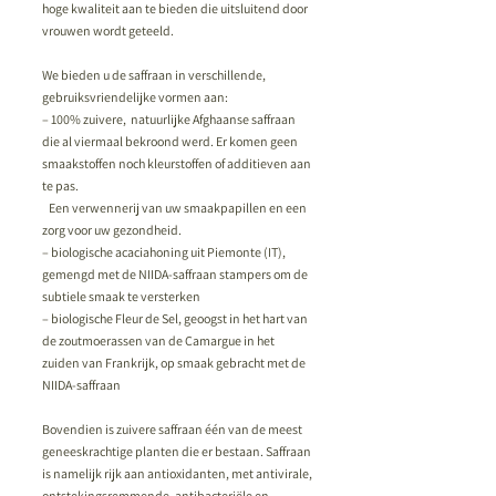
hoge kwaliteit aan te bieden die uitsluitend door
vrouwen wordt geteeld.
We bieden u de saffraan in verschillende,
gebruiksvriendelijke vormen aan:
–
100% zuivere, natuurlijke Afghaanse saffraan
die al viermaal bekroond werd. Er komen geen
smaakstoffen noch kleurstoffen of additieven aan
te pas.
Een verwennerij van uw smaakpapillen en een
zorg voor uw gezondheid.
– biologische acaciahoning uit Piemonte (IT),
gemengd met de NIIDA-saffraan stampers om de
subtiele smaak te versterken
– biologische Fleur de Sel, geoogst in het hart van
de zoutmoerassen van de Camargue in het
zuiden van Frankrijk, op smaak gebracht met de
NIIDA-saffraan
Bovendien is zuivere saffraan één van de meest
geneeskrachtige planten die er bestaan. Saffraan
is namelijk rijk aan antioxidanten, met antivirale,
ontstekingsremmende, antibacteriële en